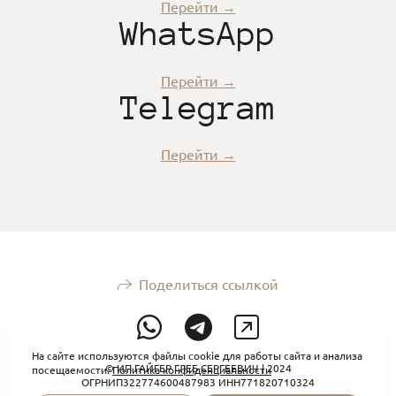
Перейти →
WhatsApp
Перейти →
Telegram
Перейти →
Поделиться ссылкой
На сайте используются файлы cookie для работы сайта и анализа
© ИП ГАЙГЕР ГЛЕБ СЕРГЕЕВИЧ | 2024
посещаемости.
Политика конфиденциальности
ОГРНИП322774600487983 ИНН771820710324